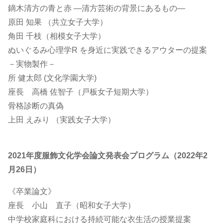
鏑木清方の青と赤 ―清方芸術の背景にあるもの―
原田 知果 （共立女子大学）
角田 千枝（相模女子大学）
ぬいぐるみ心理学R を身近に実践できるアウターの提案
－実物製作－
所 健太郎 (文化学園大学)
座長 高橋 佐智子（戸板女子短期大学）
骨格診断の真偽
上田 えみり （実践女子大学）
2021年度服飾文化学会論文発表会プログラム（2022年2
月26日）
《卒業論文》
座長 小山 直子（昭和女子大学）
中学校家庭科における持続可能な衣生活の授業提案