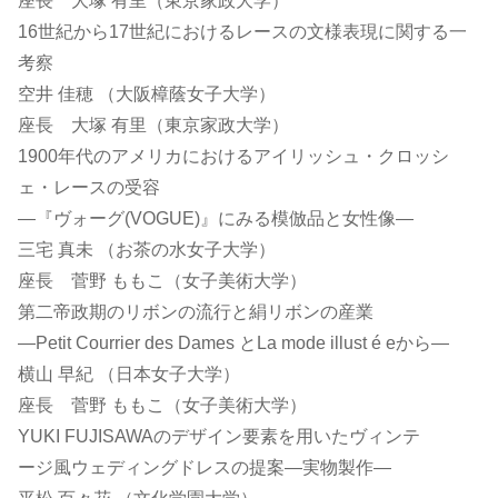
座長 大塚 有里（東京家政大学）
16世紀から17世紀におけるレースの文様表現に関する一
考察
空井 佳穂 （大阪樟蔭女子大学）
座長 大塚 有里（東京家政大学）
1900年代のアメリカにおけるアイリッシュ・クロッシ
ェ・レースの受容
―『ヴォーグ(VOGUE)』にみる模倣品と女性像―
三宅 真未 （お茶の水女子大学）
座長 菅野 ももこ（女子美術大学）
第二帝政期のリボンの流行と絹リボンの産業
―Petit Courrier des Dames とLa mode illust é eから―
横山 早紀 （日本女子大学）
座長 菅野 ももこ（女子美術大学）
YUKI FUJISAWAのデザイン要素を用いたヴィンテ
ージ風ウェディングドレスの提案―実物製作―