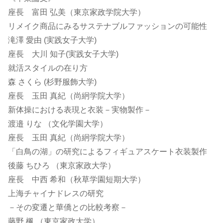
座長 富田 弘美（東京家政学院大学）
リメイク商品にみるサステナブルファッションの可能性
滝澤 愛由 (実践女子大学)
座長 大川 知子(実践女子大学)
就活スタイルの在り方
森 さくら (杉野服飾大学)
座長 玉田 真紀（尚絅学院大学）
新体操における表現と衣装－実物製作－
渡邉 りな （文化学園大学）
座長 玉田 真紀（尚絅学院大学）
「白鳥の湖」の研究によるフィギュアスケート衣装製作
後藤 ちひろ （東京家政大学）
座長 中西 希和（秋草学園短期大学）
上海チャイナドレスの研究
－その変遷と華僑との比較考察－
藤野 楓 （東京家政大学）