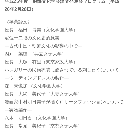
平成25年度 服飾文化学会論文発表会プログラム（平成
26年2月28日）
《卒業論文》
座長 福田 博美（文化学園大学）
冠位十二階の文化史的意義
―古代中国・朝鮮文化の影響の中で―
四戸 菜穂 （共立女子大学）
座長 大塚 有里（東京家政大学）
ハンガリーの民族衣装に施されている刺しゅうについて
―ウエディングドレスの製作―
森 未也加 （文化学園大学）
座長 大網 美代子（大妻女子大学）
漫画家中村明日美子が描くロリータファッションについて
―実物製作―
八木 明日香 （文化学園大学）
座長 常見 美紀子（京都女子大学）