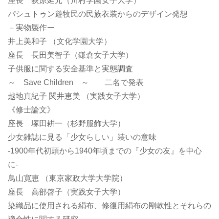
座長 荻原延元（川村学園女子大学）
パシュトゥン遊牧民の民族衣装からのデザイン発想
－実物製作ー
井上美和子 （文化学園大学）
座長 長田美智子（鎌倉女子大学）
子供服に関する安全基準と実態調査
～ Save Children ～ 二名で発表
越地真紀子 関井恵美 （実践女子大学）
《修士論文》
座長 塚田耕一（杉野服飾大学）
少女雑誌に見る「少女らしい」装いの意味
-1900年代初頭から1940年頃までの『少女の友』を中心
に-
鳥山寛恵 （東京家政大学大学院）
座長 高部啓子（実践女子大学）
染織品に使用される絹布、修復用絹布の剛軟性とそれらの