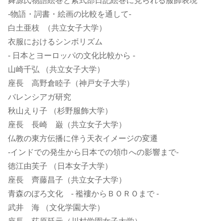
舞源氏物語絵巻と紫式部日記絵巻に見られる服飾表現
-物語・詞書・絵画の比較を通して-
白土亜枝 （共立女子大学）
衣服におけるシンボリズム
- 日本とヨーロッパの文化比較から -
山崎千弘 （共立女子大学）
座長 高野倉睦子（神戸女子大学）
バレンシアガ研究
秋山えり子 （杉野服飾大学）
座長 長崎 巌（共立女子大学）
仏教の東方伝播に伴う天衣イメージの変遷
-インドでの発生から日本での領巾への影響まで-
徳江由芙子 （日本女子大学）
座長 齊藤昌子（共立女子大学）
青森のぼろ文化 - 襤褸からＢＯＲＯまで -
武井 海 （文化学園大学）