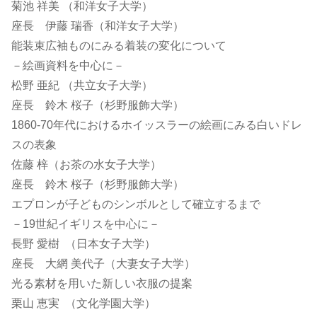
菊池 祥美 （和洋女子大学）
座長 伊藤 瑞香（和洋女子大学）
能装束広袖ものにみる着装の変化について
－絵画資料を中心に－
松野 亜紀 （共立女子大学）
座長 鈴木 桜子（杉野服飾大学）
1860-70年代におけるホイッスラーの絵画にみる白いドレ
スの表象
佐藤 梓（お茶の水女子大学）
座長 鈴木 桜子（杉野服飾大学）
エプロンが子どものシンボルとして確立するまで
－19世紀イギリスを中心に－
長野 愛樹 （日本女子大学）
座長 大網 美代子（大妻女子大学）
光る素材を用いた新しい衣服の提案
栗山 恵実 （文化学園大学）