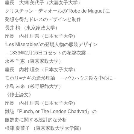
座長 大網 美代子（大妻女子大学）
クリスチャン・ディオールの“Robe de Muguet”に
発想を得たドレスのデザインと制作
長井 梢 （東京家政大学）
座長 内村 理奈（日本女子大学）
“Les Miserables”の登場人物の服装デザイン
－1833年2月16日コゼットの花嫁衣裳－
永谷 千恵（東京家政大学）
座長 内村 理奈（日本女子大学）
モホリ=ナギの造形理論 －バウハウス期を中心に－
小島 未来（杉野服飾大学）
《修士論文》
座長 内村 理奈（日本女子大学）
雑誌『Punch, or The London Charivari』の
服飾史に関する統計的な分析
根津 夏菜子 （東京家政大学大学院）