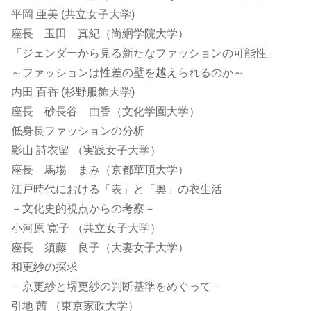
平岡 亜美 (共立女子大学)
座長 玉田 真紀（尚絅学院大学）
「ジェンダーから見る新たなファッションの可能性」
～ファッションは性差の壁を越えられるのか～
内田 百香 (杉野服飾大学)
座長 砂長谷 由香（文化学園大学）
低身長ファッションの分析
影山 詩衣留 （実践女子大学）
座長 馬場 まみ（京都華頂大学）
江戸時代における「表」と「奥」の衣生活
－文化史的視点からの考察－
小河原 寛子 （共立女子大学）
座長 須藤 良子（大妻女子大学）
和更紗の探求
－京更紗と堺更紗の判断基準をめぐって－
引地 茜 （東京家政大学）