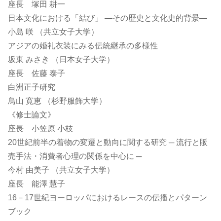
座長 塚田 耕一
日本文化における「結び」 ―その歴史と文化史的背景―
小島 咲 （共立女子大学）
アジアの婚礼衣装にみる伝統継承の多様性
坂東 みさき （日本女子大学）
座長 佐藤 泰子
白洲正子研究
鳥山 寛恵 （杉野服飾大学）
《修士論文》
座長 小笠原 小枝
20世紀前半の着物の変遷と動向に関する研究 ─ 流行と販
売手法・消費者心理の関係を中心に ─
今村 由美子 （共立女子大学）
座長 能澤 慧子
16－17世紀ヨーロッパにおけるレースの伝播とパターン
ブック