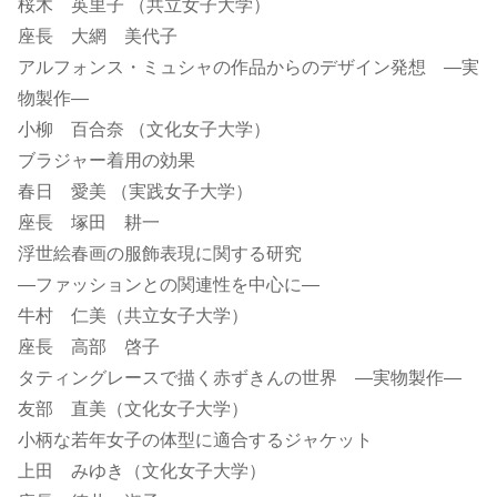
桜木 英里子 （共立女子大学）
座長 大網 美代子
アルフォンス・ミュシャの作品からのデザイン発想 ―実
物製作―
小柳 百合奈 （文化女子大学）
ブラジャー着用の効果
春日 愛美 （実践女子大学）
座長 塚田 耕一
浮世絵春画の服飾表現に関する研究
―ファッションとの関連性を中心に―
牛村 仁美（共立女子大学）
座長 高部 啓子
タティングレースで描く赤ずきんの世界 ―実物製作―
友部 直美（文化女子大学）
小柄な若年女子の体型に適合するジャケット
上田 みゆき（文化女子大学）