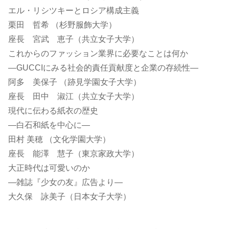
エル・リシツキーとロシア構成主義
栗田 哲希 （杉野服飾大学）
座長 宮武 恵子（共立女子大学）
これからのファッション業界に必要なことは何か
―GUCCIにみる社会的責任貢献度と企業の存続性―
阿多 美保子 （跡見学園女子大学）
座長 田中 淑江（共立女子大学）
現代に伝わる紙衣の歴史
―白石和紙を中心に―
田村 美穂 （文化学園大学）
座長 能澤 慧子（東京家政大学）
大正時代は可愛いのか
―雑誌『少女の友』広告より―
大久保 詠美子（日本女子大学）