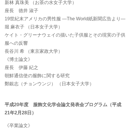
新林 真珠美 （お茶の水女子大学）
座長 徳井 淑子
19世紀末アメリカの男性服 ―The World紙新聞広告より―
堀 麻衣子 （日本女子大学）
ケイト・グリーナウェイの描いた子供服とその現実の子供
服への反響
長谷川 希 （東京家政大学）
《博士論文》
座長 伊藤 紀之
朝鮮通信使の服飾に関する研究
鄭銀志（チョンウンジ） （日本女子大学）
平成20年度 服飾文化学会論文発表会プログラム（平成
21年2月28日）
《卒業論文》