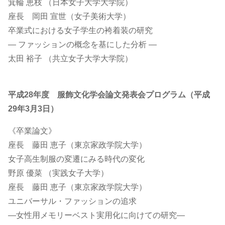
箕輪 恵枝 （日本女子大学大学院）
座長 岡田 宣世（女子美術大学）
卒業式における女子学生の袴着装の研究
― ファッションの概念を基にした分析 ―
太田 裕子 （共立女子大学大学院）
平成28年度 服飾文化学会論文発表会プログラム（平成
29年3月3日）
《卒業論文》
座長 藤田 恵子（東京家政学院大学）
女子高生制服の変遷にみる時代の変化
野原 優菜 （実践女子大学）
座長 藤田 恵子（東京家政学院大学）
ユニバーサル・ファッションの追求
―女性用メモリーベスト実用化に向けての研究―