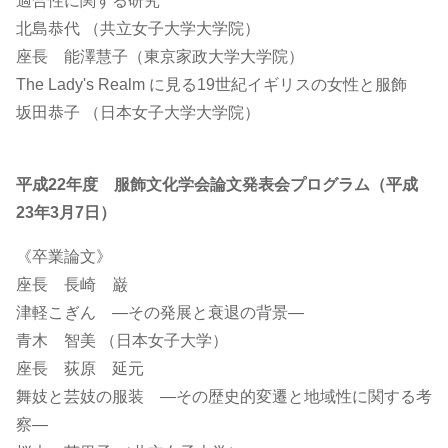
適合性に関する研究
北島恭代 （共立女子大学大学院）
座長 能澤慧子（東京家政大学大学院）
The Lady's Realm に見る19世紀イギリスの女性と服飾
坂田恭子 （日本女子大学大学院）
平成22年度 服飾文化学会論文発表会プログラム（平成
23年3月7日）
《卒業論文》
座長 長崎 巌
津軽こぎん ―その発展と衰退の背景―
青木 智美 （日本女子大学）
座長 荻原 延元
舞妓と芸妓の服装 ―その歴史的変遷と地域性に関する考
察―