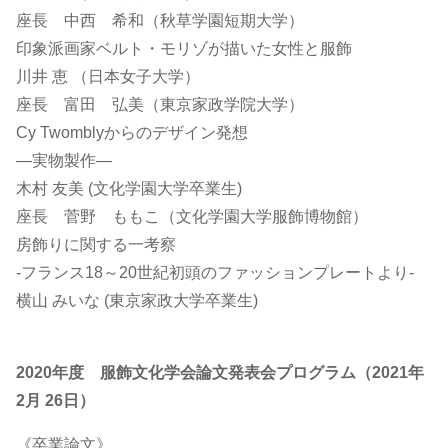
座長 中西 希和（秋草学園短期大学）
印象派画家ベルト・モリゾが描いた女性と服飾
川井 恵 （日本女子大学）
座長 富田 弘美（東京家政学院大学）
Cy Twomblyからのデザイン発想
―実物製作―
木村 友美 (文化学園大学卒業生)
座長 菅野 ももこ（文化学園大学服飾博物館）
房飾りに関する一考察
-フランス18～20世紀初頭のファッションプレートより-
横山 みいな (東京家政大学卒業生)
2020年度 服飾文化学会論文発表会プログラム（2021年
2月 26日）
《卒業論文》