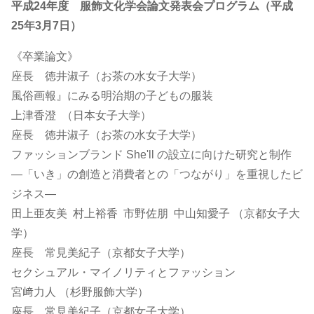
平成24年度 服飾文化学会論文発表会プログラム（平成
25年3月7日）
《卒業論文》
座長 徳井淑子（お茶の水女子大学）
風俗画報』にみる明治期の子どもの服装
上津香澄 （日本女子大学）
座長 徳井淑子（お茶の水女子大学）
ファッションブランド She'll の設立に向けた研究と制作
―「いき」の創造と消費者との「つながり」を重視したビ
ジネス―
田上亜友美 村上裕香 市野佐朋 中山知愛子 （京都女子大
学）
座長 常見美紀子（京都女子大学）
セクシュアル・マイノリティとファッション
宮﨑力人 （杉野服飾大学）
座長 常見美紀子（京都女子大学）