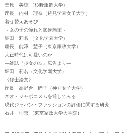
桒原 美穂 （杉野服飾大学）
座長 内村 理奈（跡見学園女子大学）
着せ替えあそび
～女の子の憧れと変身願望～
堀田 莉名 （文化学園大学）
座長 能澤 慧子（東京家政大学）
大正時代は可愛いのか
―雑誌『少女の友』広告より―
堀田 莉名（文化学園大学）
《修士論文》
座長 高野倉 睦子（神戸女子大学）
ネオ・ジャポニスムを通してみる
現代ジャパン・ファッションの評価に関する研究
石井 理恵 （東京家政大学大学院）