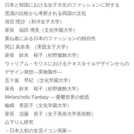
日本と韓国における女子大生のファッションに対する
意識の比較から考察される両国の文化
清宮 理沙 （和洋女子大学）
座長 福田 博美（文化学園大学）
重ね着にみる日本のファッションの独自性
関口 真奈美 （実践女子大学）
座長 鈴木 桜子（杉野服飾大学）
ウィリアム・モリスにおけるテキスタイルデザインからの
デザイン発想―実物製作―
五十嵐 早紀 （文化学園大学）
座長 鈴木 桜子（杉野服飾大学）
Melancholic Fantasy ― 憂鬱世界の創造
輪嶋 香苗子（文化学園大学）
座長 須藤 良子（女子美術大学美術館）
山下りん研究
－日本人初の女流イコン画家―