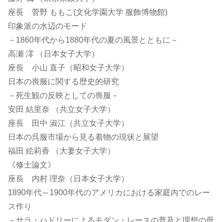
座長 菅野 ももこ(文化学園大学 服飾博物館)
印象派の水辺のモード
－1860年代から1880年代の夏の風景とともに－
高瀬 澪 （日本女子大学）
座長 小山 直子（昭和女子大学）
日本の喪服に関する歴史的研究
－死生観の反映としての喪服－
安田 結里奈 （共立女子大学）
座長 田中 淑江（共立女子大学）
日本の呉服市場から見る着物の現状と展望
福田 絵莉香 （大妻女子大学）
《修士論文》
座長 内村 理奈（日本女子大学）
1890年代～1900年代のアメリカにおける家庭内でのレー
ス作り
－サラ・ハドリーによるモダン・レースの普及と理想の母