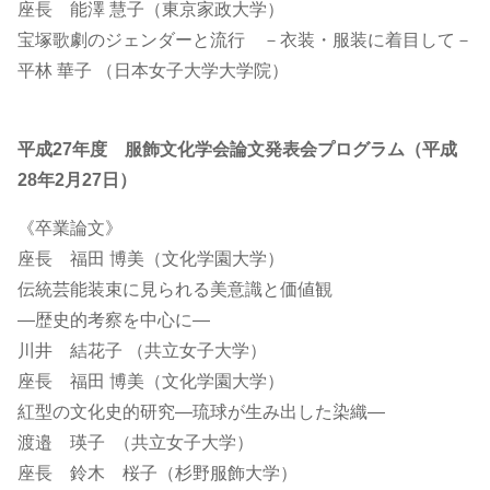
座長 能澤 慧子（東京家政大学）
宝塚歌劇のジェンダーと流行 －衣装・服装に着目して－
平林 華子 （日本女子大学大学院）
平成27年度 服飾文化学会論文発表会プログラム（平成
28年2月27日）
《卒業論文》
座長 福田 博美（文化学園大学）
伝統芸能装束に見られる美意識と価値観
―歴史的考察を中心に―
川井 結花子 （共立女子大学）
座長 福田 博美（文化学園大学）
紅型の文化史的研究―琉球が生み出した染織―
渡邉 瑛子 （共立女子大学）
座長 鈴木 桜子（杉野服飾大学）