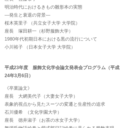
明治時代におけるきもの雛形本の実態
―発生と衰退の背景―
桜木英里子 （共立女子大学 大学院）
座長 塚田耕一（杉野服飾大学）
1980年代初期日本における黒の流行について
小川裕子 （日本女子大学 大学院）
平成23年度 服飾文化学会論文発表会プログラム（平成
24年3月6日）
《卒業論文》
座長 大網美代子（大妻女子大学）
表象的視点から見たスーツの変遷と生産性の追求
石川優希 （文化学園大学）
座長 徳井淑子（お茶の水女子大学）