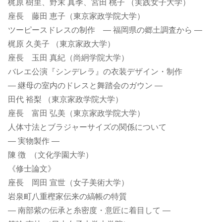
梶原 樹里、野末 真季、宮田 桃子 （実践女子大学）
座長 藤田 恵子（東京家政学院大学）
ツーピースドレスの制作 ― 福岡県の郷土調査から ―
梶原 久美子 （東京家政大学）
座長 玉田 真紀（尚絅学院大学）
バレエ公演『シンデレラ』の衣装デザイン・制作
― 継母の室内のドレスと舞踏会のガウン ―
田代 裕梨 （東京家政学院大学）
座長 富田 弘美（東京家政学院大学）
人体寸法とブラジャーサイズの関係について
― 実物製作 ―
陳 徴 （文化学園大学）
《修士論文》
座長 岡田 宣世（女子美術大学）
岩泉町八重樫家伝来の縞帳の特質
― 南部紫の伝承と糸密度・意匠に着目して ―