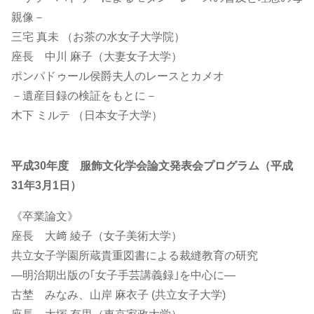
親像－
三宅 真未 （お茶の水女子大学院）
座長 中川 麻子（大妻女子大学）
ポンパドゥール侯爵夫人のレースとカメオ
－遺産目録の検証をもとに－
木下 ミルテ （日本女子大学）
平成30年度 服飾文化学会論文発表会プログラム（平成
31年3月1日）
《卒業論文》
座長 大﨑 綾子（女子美術大学）
共立女子学園所蔵貴重図書による裁縫教育の研究
―明治期出版の｢女子手芸講義録｣を中心に―
古埜 みなみ、山岸 麻衣子 (共立女子大学)