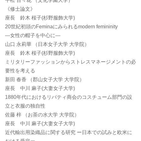
平松 百々花 （文化学園大学）
《修士論文》
座長 鈴木 桜子(杉野服飾大学)
20世紀初頭のFeminaにみられるmodern femininity
―女性の帽子を中心に―
山口 永莉華 （日本女子大学 大学院）
座長 鈴木 桜子(杉野服飾大学)
ミリタリーファッションからストレスマネージメントの必
要性を考える
新田 春香 （郡山女子大学 大学院）
座長 中川 麻子(大妻女子大学)
1880年代におけるリバティ商会のコスチューム部門の設
立と衣服の独自性
佐藤 梓 （お茶の水大学 大学院）
座長 中川 麻子(大妻女子大学)
近代輸出用染織品に関する研究 ー日本での試みと欧米に