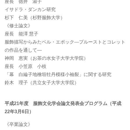
座長 徳井 淑子
イサドラ・ダンカン研究
杉下 仁美（杉野服飾大学）
《修士論文》
座長 能澤 慧子
服飾描写からみたベル・エポック―プルーストとコレット
の作品を通して―
神岡 恵実（お茶の水女子大学大学院）
座長 小笠原 小枝
「幕 白綸子地檜垣牡丹模様小袖裂」に関する研究
鈴木 理子（共立女子大学大学院）
平成21年度 服飾文化学会論文発表会プログラム（平成
22年3月6日）
《卒業論文》