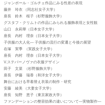
ジャンポール・ゴルチェ作品にみる性差の表現
藤井 玲衣 （同志社女子大学）
座長 鈴木 桜子（杉野服飾大学）
グスタフ・クリムトの作品にみられる服飾表現と女性観
山口 永莉華（日本女子大学）
座長 内村 理奈（日本女子大学）
子供服の大人化― 子供服の流行の変遷と今後の展望
在塚 実季 （実践女子大学）
座長 内村 理奈（日本女子大学）
V.ステパーノヴァの衣服デザイン
田子 文菜 （杉野服飾大学）
座長 伊藤 瑞香（和洋女子大学）
舞台における早着替え衣装の制作・研究
安藤 綾美 （大妻女子大学）
座長 知野 恵子（東京家政大学）
ファンデーションの整容効果の違いについて―実物製作―