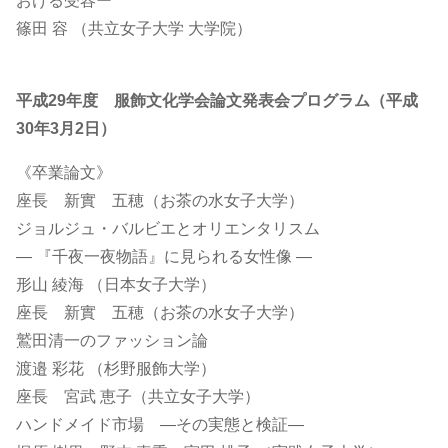
おける受容ー
篠田 容 （共立女子大学 大学院）
平成29年度 服飾文化学会論文発表会プログラム（平成
30年3月2日）
《卒業論文》
座長 新實 五穂（お茶の水女子大学）
ジョルジュ・バルビエとオリエンタリスム
― 『千夜一夜物語』に見られる女性像 ―
形山 綾海 （日本女子大学）
座長 新實 五穂（お茶の水女子大学）
鷲田清一のファッション論
渡邉 彩花 （杉野服飾大学）
座長 宮武 恵子（共立女子大学）
ハンドメイド市場 ―その実態と検証―